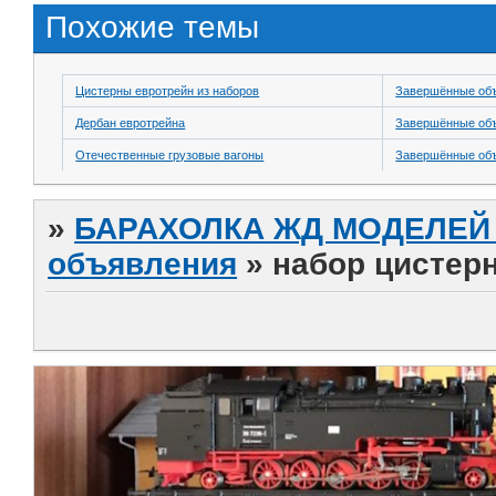
Похожие темы
Цистерны евротрейн из наборов
Завершённые об
Дербан евротрейна
Завершённые об
Отечественные грузовые вагоны
Завершённые об
»
БАРАХОЛКА ЖД МОДЕЛЕЙ (
объявления
»
набор цистерн