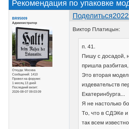
Рекомендация по упаковке мо
Поделиться
2022
BR95009
Администратор
Виктор Платицын:
п. 41.
Пишу с досадой, 
пришла разбитая
Откуда:
Москва
Это вторая модел
Сообщений:
1410
Провел на форуме:
1 месяц 13 дней
издевательств пе
Последний визит:
2026-08-07 09:03:09
Екатеринбурга...
Я не настолько бо
То, что в СДЭКе и
так всем известно