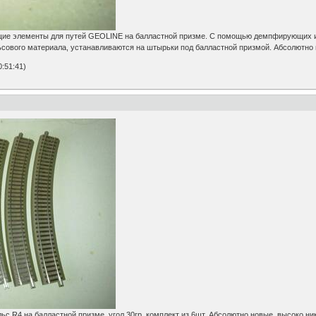
 элементы для путей GEOLINE на балластной призме. С помощью демпфирующих изо
сового материала, устанавливаются на штырьки под балластной призмой. Абсолютно 
:51:41)
 R4 на балластной призме, угол 30гр.,комплект из 6шт. Абсолютно новые, высоко ни