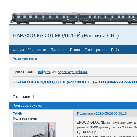
БАРАХОЛКА ЖД МОДЕЛЕЙ (Россия и СНГ)
Форум
Участники
Правила
Поиск
Регистрация
Войти
Активные темы
Привет, Гость!
Войдите
или
зарегистрируйтесь
.
»
БАРАХОЛКА ЖД МОДЕЛЕЙ (Россия и СНГ)
»
Завершённые объяв
Страница:
1
Рельсовая схема
ТАНК
Поделиться
2022-05-26 01:30:15
Пользователь
..ROCO GEOLINE(артикул комплекта н
рельсы G200 длина участка 200мм. 8
ЦЕНА 6500р.