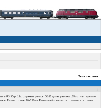
Тема закрыта
1
льсы R3 30гр. 12шт.,прямые рельсы G185 длина участка 185мм. 4шт. прямые
анные. Размер схемы 90х210мм.Рельсовый комплект в отличном состоянии.