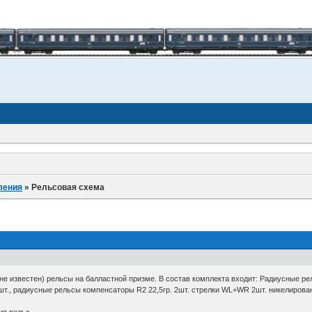
ления
»
Рельсовая схема
е известен) рельсы на балластной призме. В состав комплекта входит: Радиусные ре
шт., радиусные рельсы компенсаторы R2 22,5гр. 2шт. стрелки WL+WR 2шт. никелиров