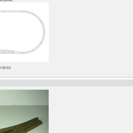
я рельс.
:38:52)