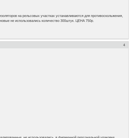
ляторов на рельсовых участках устанавливаются для противоскольжения,
новые не использовались количество 300штук. ЦЕНА 750р.
4
келированные, не использовались, в фирменной персональной упаковке,