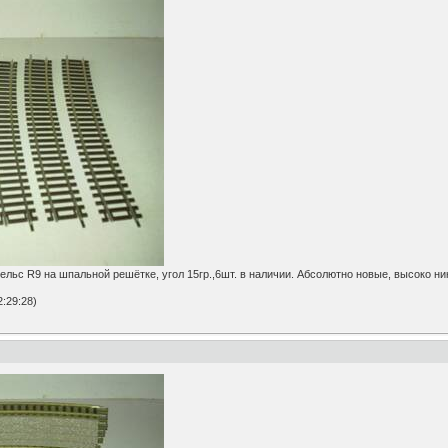
ьс R9 на шпальной решётке, угол 15гр.,6шт. в наличии. Абсолютно новые, высоко 
:29:28)