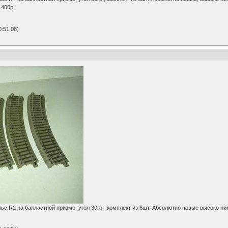
1400р.
:51:08)
 R2 на балластной призме, угол 30гр. ,комплект из 6шт. Абсолютно новые высоко ни