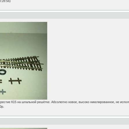
:28:56)
стие К15 на шпальной решётке. Абсолютно новое, высоко никелированное, не исполь
0р.