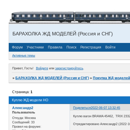
БАРАХОЛКА ЖД МОДЕЛЕЙ (Россия и СНГ)
Форум
Участники
Правила
Поиск
Регистрация
Войти
Активные темы
Привет, Гость!
Войдите
или
зарегистрируйтесь
.
»
БАРАХОЛКА ЖД МОДЕЛЕЙ (Россия и СНГ)
»
Покупка ЖД моделей
Страница:
1
Куплю ЖД модели НО
Александр2
Поделиться
2022-06-07 13:32:45
Пользователь
Куплю вагон BRAWA 45462, TRIX 2332
Откуда:
Москва
Сообщений:
33
Отредактировано Александр2 (2022-10
Провел на форуме: