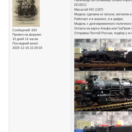
Производство Broadway Limited Import
DC/DCC
Масштаб HO (1\87)
Модель сделана из латуни, металла и 
Работает и в аналоге, и в цифре.
Модель с долговременного полочного 
Оплата на карты Альфа или ГазПром 
Сообщений:
603
Отправка Почтой России, подбор у м
Провел на форуме:
10 дней 14 часов
Последний визит:
2025-12-16 22:29:03