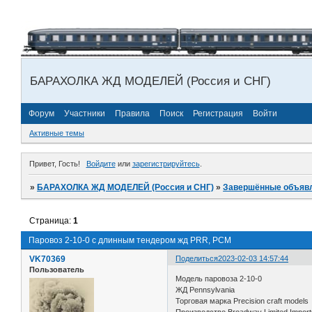
БАРАХОЛКА ЖД МОДЕЛЕЙ (Россия и СНГ)
Форум
Участники
Правила
Поиск
Регистрация
Войти
Активные темы
Привет, Гость!
Войдите
или
зарегистрируйтесь
.
»
БАРАХОЛКА ЖД МОДЕЛЕЙ (Россия и СНГ)
»
Завершённые объяв
Страница:
1
Паровоз 2-10-0 с длинным тендером жд PRR, PCM
VK70369
Поделиться
2023-02-03 14:57:44
Пользователь
Модель паровоза 2-10-0
ЖД Pennsylvania
Торговая марка Precision craft models