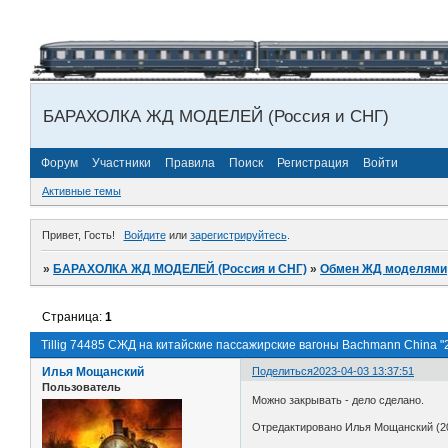
БАРАХОЛКА ЖД МОДЕЛЕЙ (Россия и СНГ)
Форум
Участники
Правила
Поиск
Регистрация
Войти
Активные темы
Привет, Гость!
Войдите
или
зарегистрируйтесь
.
»
БАРАХОЛКА ЖД МОДЕЛЕЙ (Россия и СНГ)
»
Обмен ЖД моделями
Страница:
1
Tillig 74485 СЖД на китайские пассажирские вагоны Bachmann China "
Илья Мощанский
Поделиться
2023-04-03 13:37:51
Пользователь
Можно закрывать - дело сделано.
Отредактировано Илья Мощанский (20