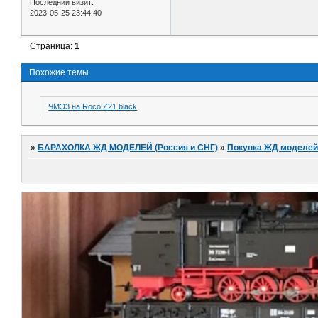
Последний визит:
2023-05-25 23:44:40
Страница:
1
Похожие темы
ЧМЭ3 на Roco Z21 black
»
БАРАХОЛКА ЖД МОДЕЛЕЙ (Россия и СНГ)
»
Покупка ЖД моделей