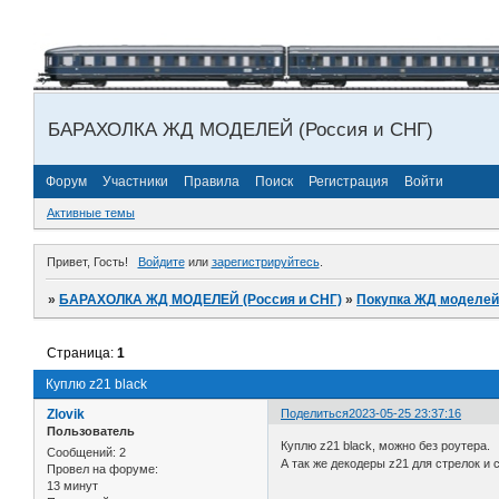
БАРАХОЛКА ЖД МОДЕЛЕЙ (Россия и СНГ)
Форум
Участники
Правила
Поиск
Регистрация
Войти
Активные темы
Привет, Гость!
Войдите
или
зарегистрируйтесь
.
»
БАРАХОЛКА ЖД МОДЕЛЕЙ (Россия и СНГ)
»
Покупка ЖД моделей
Страница:
1
Куплю z21 black
Zlovik
Поделиться
2023-05-25 23:37:16
Пользователь
Куплю z21 black, можно без роутера.
Сообщений:
2
А так же декодеры z21 для стрелок и 
Провел на форуме:
13 минут