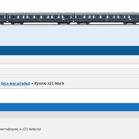
 (все масштабы)
»
Куплю z21 black
светофоров, и z21 detector