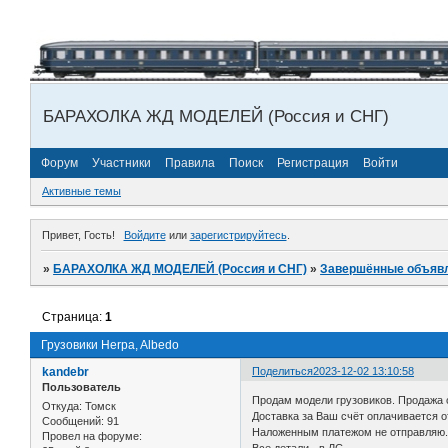
БАРАХОЛКА ЖД МОДЕЛЕЙ (Россия и СНГ)
Форум
Участники
Правила
Поиск
Регистрация
Войти
Активные темы
Привет, Гость!
Войдите
или
зарегистрируйтесь
.
»
БАРАХОЛКА ЖД МОДЕЛЕЙ (Россия и СНГ)
»
Завершённые объяв
Страница:
1
Грузовики Herpa, Albedo
kandebr
Поделиться
2023-12-02 13:10:58
Пользователь
Продам модели грузовиков. Продажа 
Откуда:
Томск
Доставка за Ваш счёт оплачивается о
Сообщений:
91
Наложенным платежом не отправляю
Провел на форуме: