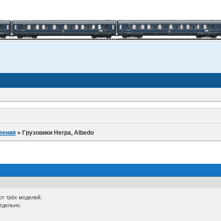
ления
»
Грузовики Herpa, Albedo
от трёх моделей.
тдельно.
.