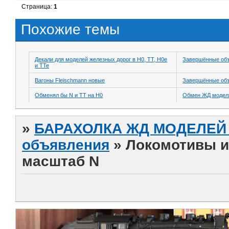
Страница:
1
Похожие темы
Декали для моделей железных дорог в H0, TT, H0e
Завершённые об
и TTe
Вагоны Fleischmann новые
Завершённые об
Обменял бы N и ТТ на H0
Обмен ЖД модел
»
БАРАХОЛКА ЖД МОДЕЛЕЙ (
объявления
»
Локомотивы и
масштаб N