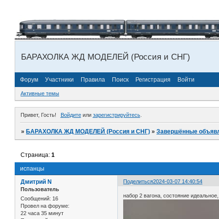
БАРАХОЛКА ЖД МОДЕЛЕЙ (Россия и СНГ)
Форум
Участники
Правила
Поиск
Регистрация
Войти
Активные темы
Привет, Гость!
Войдите
или
зарегистрируйтесь
.
»
БАРАХОЛКА ЖД МОДЕЛЕЙ (Россия и СНГ)
»
Завершённые объяв
Страница:
1
испанцы
Дмитрий N
Поделиться
2024-03-07 14:40:54
Пользователь
набор 2 вагона, состояние идеальное,
Сообщений:
16
Провел на форуме:
22 часа 35 минут