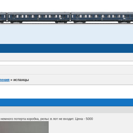
ления
»
испанцы
 немного потерта коробка, рельс в лот не входит. Цена - 5000