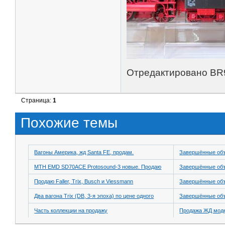
Отредактировано BR9
Страница:
1
Похожие темы
Вагоны Америка, жд Santa FE, продам.
Завершённые об
MTH EMD SD70ACE Protosound-3 новые. Продаю
Завершённые об
Продаю Faller, Trix, Busch и Viessmann
Завершённые об
Два вагона Trix (DB, 3-я эпоха) по цене одного
Завершённые об
Часть коллекции на продажу
Продажа ЖД модел