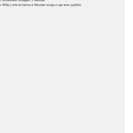
И возможно оградки. 2 набора
 400р.) или встреча в Москве когда и где мне удобно.