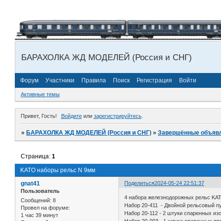
БАРАХОЛКА ЖД МОДЕЛЕЙ (Россия и СНГ)
Форум
Участники
Правила
Поиск
Регистрация
Войти
Активные темы
Привет, Гость!
Войдите
или
зарегистрируйтесь
.
»
БАРАХОЛКА ЖД МОДЕЛЕЙ (Россия и СНГ)
»
Завершённые объяв
Страница:
1
KATO наборы рельс N 9мм
gnat41
Поделиться
2024-05-24 22:51:37
Пользователь
4 набора железнодорожных рельс KATO
Сообщений:
8
Набор 20-411 - Двойной рельсовый пу
Провел на форуме:
Набор 20-112 - 2 штуки спаренных изо
1 час 39 минут