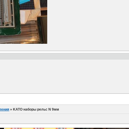
ления
»
KATO наборы рельс N 9мм