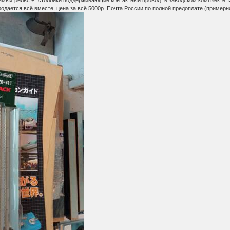
ямых рельс + "столбики поддерживающие контактный провод" в заводском комплекте. 
родается всё вместе, цена за всё 5000р. Почта России по полной предоплате (примерно