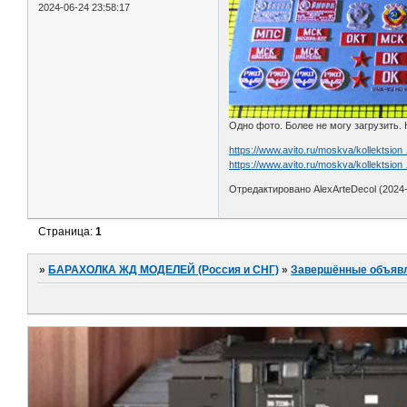
2024-06-24 23:58:17
Одно фото. Более не могу загрузить.
https://www.avito.ru/moskva/kollektsio
https://www.avito.ru/moskva/kollektsio
Отредактировано AlexArteDecol (2024-
Страница:
1
»
БАРАХОЛКА ЖД МОДЕЛЕЙ (Россия и СНГ)
»
Завершённые объяв