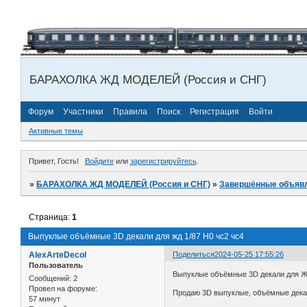
БАРАХОЛКА ЖД МОДЕЛЕЙ (Россия и СНГ)
Форум
Участники
Правила
Поиск
Регистрация
Войти
Активные темы
Привет, Гость!
Войдите
или
зарегистрируйтесь
.
»
БАРАХОЛКА ЖД МОДЕЛЕЙ (Россия и СНГ)
»
Завершённые объяв
Страница:
1
Выпуклые объёмные 3D декали для жд 1/87 H0 чс2 чс4
AlexArteDecol
Поделиться
2024-05-25 17:55:26
Пользователь
Выпуклые объёмные 3D декали для ЖД
Сообщений:
2
Провел на форуме:
Продаю 3D выпуклые, объёмные декал
57 минут