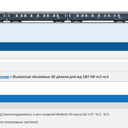
ления
»
Выпуклые объёмные 3D декали для жд 1/87 H0 чс2 чс4
 (железнодорожных) и авто моделей Modimio H0 масштаб 1:87: ЧС2, ЧС4.
и (переводные картинки).