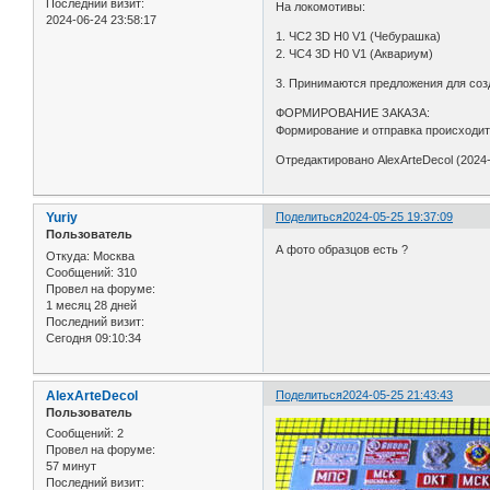
Последний визит:
На локомотивы:
2024-06-24 23:58:17
1. ЧС2 3D H0 V1 (Чебурашка)
2. ЧС4 3D H0 V1 (Аквариум)
3. Принимаются предложения для соз
ФОРМИРОВАНИЕ ЗАКАЗА:
Формирование и отправка происходит
Отредактировано AlexArteDecol (2024-
Yuriy
Поделиться
2024-05-25 19:37:09
Пользователь
А фото образцов есть ?
Откуда:
Москва
Сообщений:
310
Провел на форуме:
1 месяц 28 дней
Последний визит:
Сегодня 09:10:34
AlexArteDecol
Поделиться
2024-05-25 21:43:43
Пользователь
Сообщений:
2
Провел на форуме:
57 минут
Последний визит: