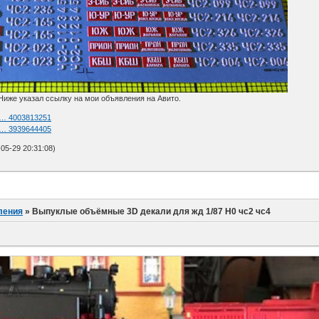
 Ниже указал ссылку на мои объявления на Авито.
n … 4003813251
n … 3939644405
05-29 20:31:08)
ления
»
Выпуклые объёмные 3D декали для жд 1/87 H0 чс2 чс4