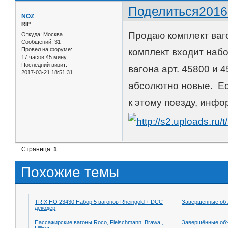
Поделиться
2016
NOZ
RIP
Продаю комплект ва
Откуда:
Москва
Сообщений:
31
Провел на форуме:
комплект входит набо
17 часов 45 минут
Последний визит:
вагона арт. 45800 и 
2017-03-21 18:51:31
абсолютно новые. Ес
к этому поезду, инф
Страница:
1
Похожие темы
TRIX HO 23430 Набор 5 вагонов Rheingold + DCC
Завершённые об
декодер
Пассажирские вагоны Roco, Fleischmann, Brawa ,
Завершённые об