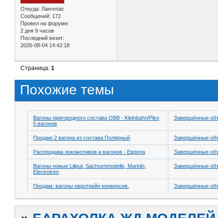
Откуда:
Лангепас
Сообщений:
172
Провел на форуме:
2 дня 9 часов
Последний визит:
2026-08-04 14:42:18
Страница:
1
Похожие темы
Вагоны пригородного состава OBB - Kleinbahn/Piko
Завершённые об
5 вагонов
Продаю 2 вагона из состава Полярный
Завершённые об
Распродажа локомотивов и вагонов - Европа
Завершённые об
Вагоны новые Liliput, Sachsenmodelle, Marklin,
Завершённые об
Electrotren
Продам: вагоны евротрейн конверсия.
Завершённые об