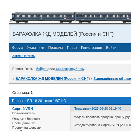
БАРАХОЛКА ЖД МОДЕЛЕЙ (Россия и СНГ)
Форум
Участники
Правила
Поиск
Регистрация
Войти
Активные темы
Привет, Гость!
Войдите
или
зарегистрируйтесь
.
»
БАРАХОЛКА ЖД МОДЕЛЕЙ (Россия и СНГ)
»
Завершённые объяв
Страница:
1
Паровоз BR 18 201 roco 1/87 НО
Сергей VRN
Поделиться
2025-06-20 09:19:40
Пользователь
Модель паровоза продана. прошу уда
Откуда:
г Воронеж
Сообщений:
111
Отредактировано Сергей VRN (2025-09
Провел на форуме: