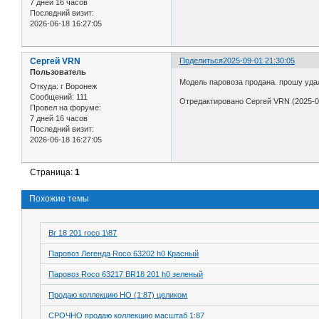
7 дней 16 часов
Последний визит:
2026-06-18 16:27:05
Сергей VRN
Поделиться
2025-09-01 21:30:05
Пользователь
Модель паровоза продана. прошу уда
Откуда:
г Воронеж
Сообщений:
111
Отредактировано Сергей VRN (2025-09
Провел на форуме:
7 дней 16 часов
Последний визит:
2026-06-18 16:27:05
Страница:
1
Похожие темы
Br 18 201 roco 1\87
Паровоз Легенда Roco 63202 h0 Красный
Паровоз Roco 63217 BR18 201 h0 зеленый
Продаю коллекцию HO (1:87) целиком
СРОЧНО продаю коллекцию масштаб 1:87