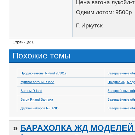
Цена вагона лукойл-т
Одним лотом: 9500р
Г. Иркутск
Страница:
1
Похожие темы
Продаю вагоны R-land 20301s
Завершённые об
Купплю вагоны R-land
Покупка ЖД моде
Вагоны R-land
Завершённые об
Вагон R-land Балтика
Завершённые об
Дербан наборов R-LAND
Завершённые об
»
БАРАХОЛКА ЖД МОДЕЛЕЙ (