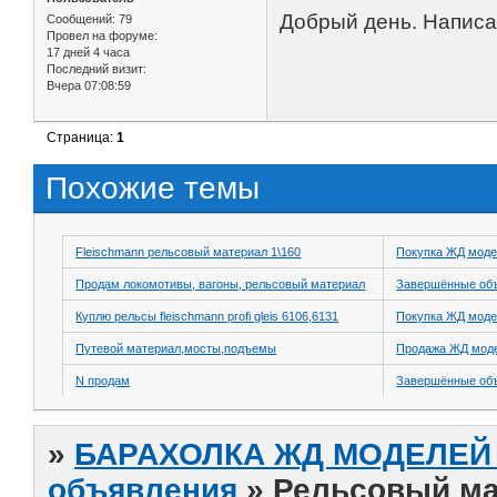
Добрый день. Написал
Сообщений:
79
Провел на форуме:
17 дней 4 часа
Последний визит:
Вчера 07:08:59
Страница:
1
Похожие темы
Fleischmann рельсовый материал 1\160
Покупка ЖД моде
Продам локомотивы, вагоны, рельсовый материал
Завершённые об
Куплю рельсы fleischmann profi gleis 6106,6131
Покупка ЖД моде
Путевой материал,мосты,подъемы
Продажа ЖД модел
N продам
Завершённые об
»
БАРАХОЛКА ЖД МОДЕЛЕЙ (
объявления
»
Рельсовый ма