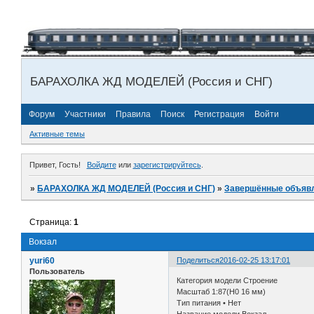
БАРАХОЛКА ЖД МОДЕЛЕЙ (Россия и СНГ)
Форум
Участники
Правила
Поиск
Регистрация
Войти
Активные темы
Привет, Гость!
Войдите
или
зарегистрируйтесь
.
»
БАРАХОЛКА ЖД МОДЕЛЕЙ (Россия и СНГ)
»
Завершённые объяв
Страница:
1
Вокзал
yuri60
Поделиться
2016-02-25 13:17:01
Пользователь
Категория модели Строение
Масштаб 1:87(H0 16 мм)
Тип питания • Нет