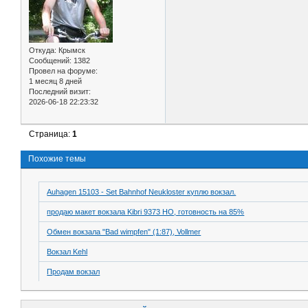
Откуда:
Крымск
Сообщений:
1382
Провел на форуме:
1 месяц 8 дней
Последний визит:
2026-06-18 22:23:32
Страница:
1
Похожие темы
Auhagen 15103 - Set Bahnhof Neukloster куплю вокзал.
продаю макет вокзала Kibri 9373 НО, готовность на 85%
Обмен вокзала "Bad wimpfen" (1:87), Vollmer
Вокзал Kehl
Продам вокзал