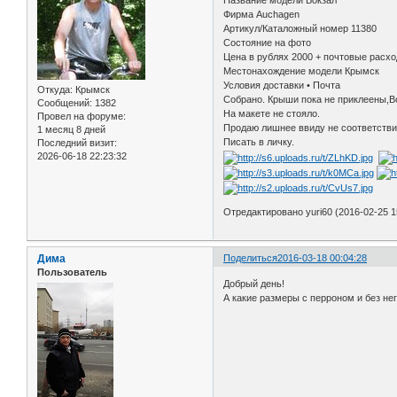
Название модели Вокзал
Фирма Auchagen
Артикул/Каталожный номер 11380
Состояние на фото
Цена в рублях 2000 + почтовые расх
Местонахождение модели Крымск
Условия доставки • Почта
Откуда:
Крымск
Собрано. Крыши пока не приклеены,В
Сообщений:
1382
На макете не стояло.
Провел на форуме:
Продаю лишнее ввиду не соответстви
1 месяц 8 дней
Писать в личку.
Последний визит:
2026-06-18 22:23:32
Отредактировано yuri60 (2016-02-25 1
Дима
Поделиться
2016-03-18 00:04:28
Пользователь
Добрый день!
А какие размеры с перроном и без не