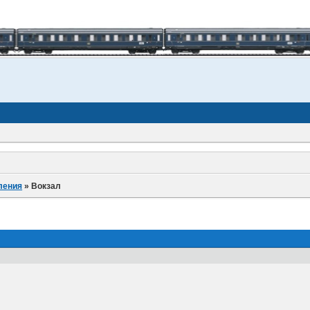
ления
»
Вокзал