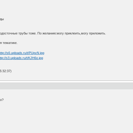
оды
одосточные трубы тоже. По желанию:могу приклеить,могу приложить.
я тематике.
5:32:37)
го?