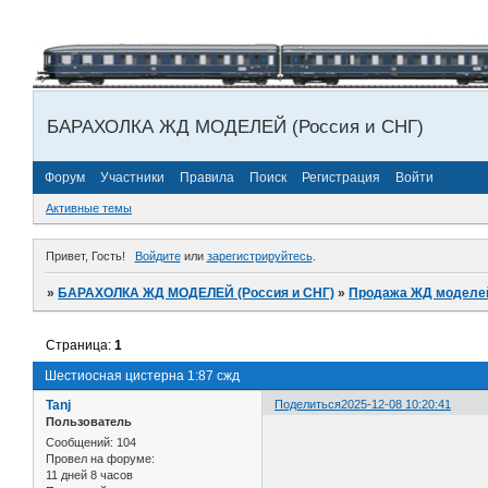
БАРАХОЛКА ЖД МОДЕЛЕЙ (Россия и СНГ)
Форум
Участники
Правила
Поиск
Регистрация
Войти
Активные темы
Привет, Гость!
Войдите
или
зарегистрируйтесь
.
»
БАРАХОЛКА ЖД МОДЕЛЕЙ (Россия и СНГ)
»
Продажа ЖД моделей 
Страница:
1
Шестиосная цистерна 1:87 сжд
Tanj
Поделиться
2025-12-08 10:20:41
Пользователь
Сообщений:
104
Провел на форуме:
11 дней 8 часов