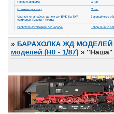
Правила форума
О нас
Отключил рекламу
О нас
Upgrade киты наборы детали для EMD SW NW
Завершённые об
свитчеров: Коровы и телята,.
Bachmann локомотивы без коробок
Завершённые об
»
БАРАХОЛКА ЖД МОДЕЛЕЙ (
моделей (H0 - 1/87)
»
"Наша"