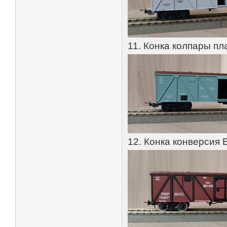
11. Конка колпары пл
12. Конка конверсия 