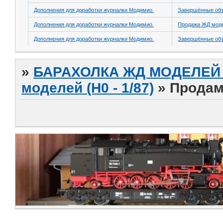
Дополнения для доработки журналки Модимио.
Завершённые об
Дополнения для доработки журналки Модимио.
Продажа ЖД модел
Дополнения для доработки журналки Модимио.
Завершённые об
»
БАРАХОЛКА ЖД МОДЕЛЕЙ (
моделей (H0 - 1/87)
»
Продам