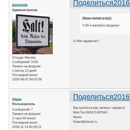
Поделиться
2016
BR95009
Администратор
Иван написал(а):
V-36 и матриса проданы!
А H0e паравозег?
Откуда:
Москва
Сообщений:
1410
Провел на форуме:
1 месяц 13 дней
Последний визит:
2026-08-07 09:03:09
Поделиться
2016
Юрик
Пользователь
Как купиться вас лилипут паравоз!
Сообщений:
7
Мой Тел 892671487043
Провел на форуме:
Мыло
2 часа 59 минут
Notart@narod.ru
Последний визит:
2018-11-14 00:28:23