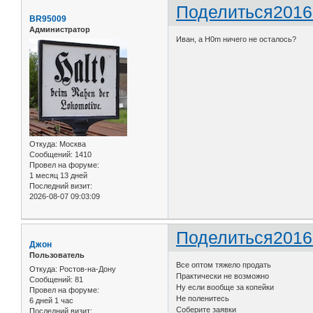
Поделиться
2016
BR95009
Администратор
Иван, а H0m ничего не осталось?
Откуда:
Москва
Сообщений:
1410
Провел на форуме:
1 месяц 13 дней
Последний визит:
2026-08-07 09:03:09
Поделиться
2016
Джон
Пользователь
Все оптом тяжело продать
Откуда:
Ростов-на-Дону
Практически не возможно
Сообщений:
81
Ну если вообще за копейки
Провел на форуме:
Не поленитесь
6 дней 1 час
Соберите заявки
Последний визит: