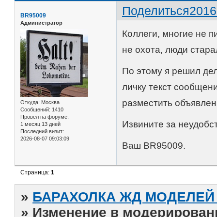
Поделиться
2016
BR95009
Администратор
Коллеги, многие не п
не охота, люди стара
По этому я решил де
личку текст сообщен
разместить объявлен
Откуда:
Москва
Сообщений:
1410
Провел на форуме:
Извините за неудобст
1 месяц 13 дней
Последний визит:
2026-08-07 09:03:09
Ваш BR95009.
Страница:
1
»
БАРАХОЛКА ЖД МОДЕЛЕЙ (
»
Изменение в модерирован