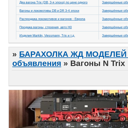
Два вагона Trix (DB, 3-я эпоха) по цене одного
Завершённые об
Вагоны и локомотивы DB и DR 3-4 эпохи
Завершённые об
Распродажа локомотивов и вагонов - Европа
Завершённые об
Продажа вагоны, строения, авто H0
Завершённые об
Изделия Marklin, Viessmann, Trix и т.д.
Завершённые об
»
БАРАХОЛКА ЖД МОДЕЛЕЙ (
объявления
»
Вагоны N Trix