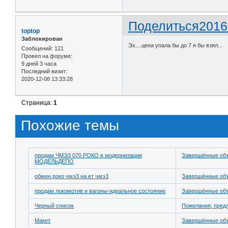
Поделиться
2016
toptop
Заблокирован
Эх....цена упала бы до 7 я бы взял...
Сообщений:
121
Провел на форуме:
9 дней 3 часа
Последний визит:
2020-12-08 13:33:28
Страница:
1
Похожие темы
продам ЧМЭ3 070 РОКО в модернизации
Завершённые об
МОДЕЛЬДЕПО
обмен роко чмэ3 на ет чмэ3
Завершённые об
продам локомотив и вагоны-идеальное состояние
Завершённые об
Черный список
Пожелания, пред
Макет
Завершённые об