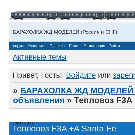
БАРАХОЛКА ЖД МОДЕЛЕЙ (Россия и СНГ)
Форум
Участники
Правила
Поиск
Регистрация
Войти
Активные темы
Привет, Гость!
Войдите
или
зарег
»
БАРАХОЛКА ЖД МОДЕЛЕЙ (
объявления
»
Тепловоз F3A 
Страница:
1
Тепловоз F3A +A Santa Fe