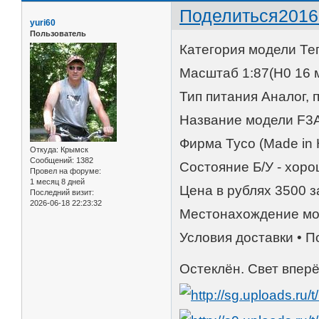
Поделиться
2016
yuri60
Пользователь
Категория модели Те
Масштаб 1:87(H0 16 
Тип питания Аналог, 
Название модели F3
Фирма Tyco (Made in
Откуда:
Крымск
Сообщений:
1382
Состояние Б/У - хор
Провел на форуме:
1 месяц 8 дней
Цена в рублях 3500 з
Последний визит:
2026-06-18 22:23:32
Местонахождение мо
Условия доставки • П
Остеклён. Свет вперё