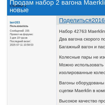
Продам набор 2 вагона Maerkl
Страница:
1
новые
Поделиться
2016
lavr203
Пользователь
Набор 42763 Maerkli
Сообщений:
155
Провел на форуме:
3 дня 19 часов
Два вагона скорого п
Последний визит:
2025-07-11 10:58:53
Багажный вагон и пас
Колесные пары не изо
Можно использовать 
изолированные колес
Вагоны оборудованы 
сцепки Maerklin в ком
Высокое качество про