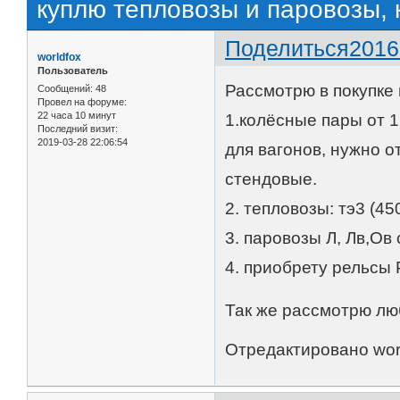
куплю тепловозы и паровозы, к
Поделиться
2016
worldfox
Пользователь
Рассмотрю в покупке 
Сообщений:
48
Провел на форуме:
22 часа 10 минут
1.колёсные пары от 
Последний визит:
2019-03-28 22:06:54
для вагонов, нужно о
стендовые.
2. тепловозы: тэ3 (45
3. паровозы Л, Лв,Ов
4. приобрету рельсы 
Так же рассмотрю лю
Отредактировано worl