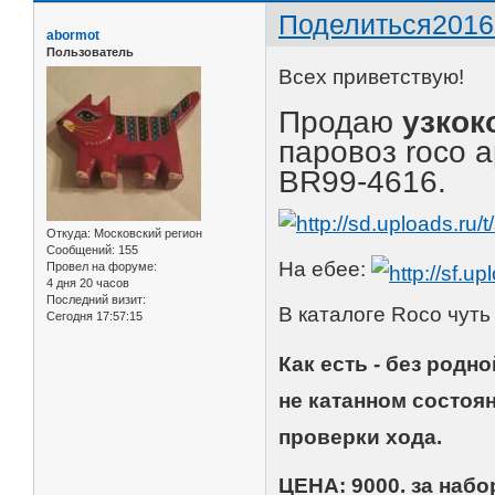
Поделиться
2016
abormot
Пользователь
Всех приветствую!
Продаю
узкок
паровоз roco а
BR99-4616.
Откуда:
Московский регион
Сообщений:
155
На ебее:
Провел на форуме:
4 дня 20 часов
Последний визит:
В каталоге Roco чуть
Сегодня 17:57:15
Как есть - без родн
не катанном состоя
проверки хода.
ЦЕНА: 9000. за набо