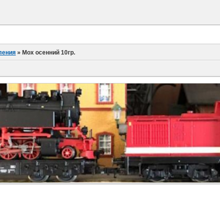
ления
»
Мох осенний 10гр.