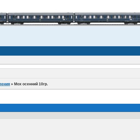
ления
»
Мох осенний 10гр.