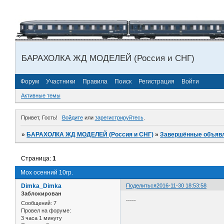
БАРАХОЛКА ЖД МОДЕЛЕЙ (Россия и СНГ)
Форум
Участники
Правила
Поиск
Регистрация
Войти
Активные темы
Привет, Гость!
Войдите
или
зарегистрируйтесь
.
»
БАРАХОЛКА ЖД МОДЕЛЕЙ (Россия и СНГ)
»
Завершённые объяв
Страница:
1
Мох осенний 10гр.
Dimka_Dimka
Поделиться
2016-11-30 18:53:58
Заблокирован
-----
Сообщений:
7
Провел на форуме:
3 часа 1 минуту