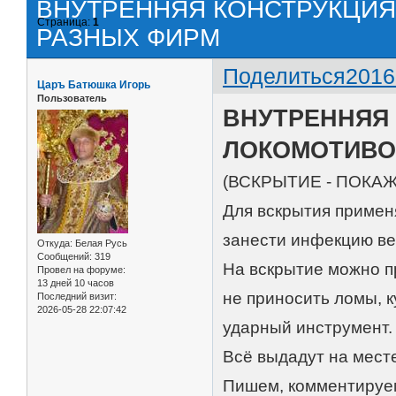
ВНУТРЕННЯЯ КОНСТРУКЦИ
Страница:
1
РАЗНЫХ ФИРМ
Поделиться
2016
Царъ Батюшка Игорь
Пользователь
ВНУТРЕННЯЯ
ЛОКОМОТИВО
(ВСКРЫТИЕ - ПОКАЖ
Для вскрытия примен
занести инфекцию ве
Откуда:
Белая Русь
Сообщений:
319
На вскрытие можно пр
Провел на форуме:
13 дней 10 часов
не приносить ломы, 
Последний визит:
2026-05-28 22:07:42
ударный инструмент.
Всё выдадут на мест
Пишем, комментируем