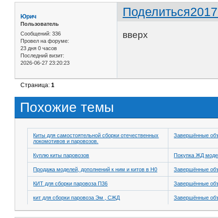
Поделиться
2017
Юрич
Пользователь
вверх
Сообщений:
336
Провел на форуме:
23 дня 0 часов
Последний визит:
2026-06-27 23:20:23
Страница:
1
Похожие темы
Киты для самостоятельной сборки отечественных
Завершённые об
локомотивов и паровозов.
Куплю киты паровозов
Покупка ЖД моде
Продажа моделей, дополнений к ним и китов в H0
Завершённые об
КИТ для сборки паровоза П36
Завершённые об
кит для сборки паровоза Эм , СЖД
Завершённые об