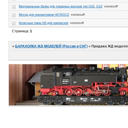
Вертикальные балки для товарных вагонов тип G02, G10
vonnesoff
Мотор для локомотивов H0 ROCO
vonnesoff
Колесные пары Н0 для паровозов
vonnesoff
Страница:
1
»
БАРАХОЛКА ЖД МОДЕЛЕЙ (Россия и СНГ)
»
Продажа ЖД моделей (