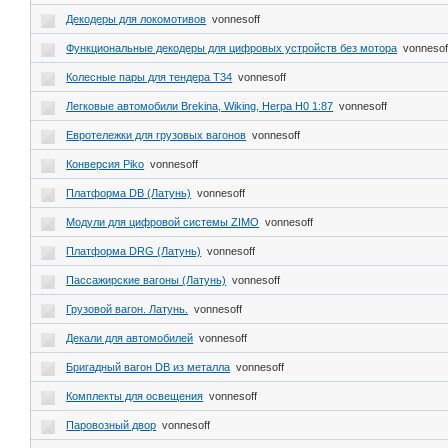
Декодеры для локомотивов
vonnesoff
Функциональные декодеры для цифровых устройств без мотора
vonnesof
Колесные пары для тендера Т34
vonnesoff
Легковые автомобили Brekina, Wiking, Herpa H0 1:87
vonnesoff
Евротележки для грузовых вагонов
vonnesoff
Конверсия Piko
vonnesoff
Платформа DB (Латунь)
vonnesoff
Модули для цифровой системы ZIMO
vonnesoff
Платформа DRG (Латунь)
vonnesoff
Пассажирские вагоны (Латунь)
vonnesoff
Грузовой вагон. Латунь.
vonnesoff
Декали для автомобилей
vonnesoff
Бригадный вагон DB из металла
vonnesoff
Комплекты для освещения
vonnesoff
Паровозный двор
vonnesoff