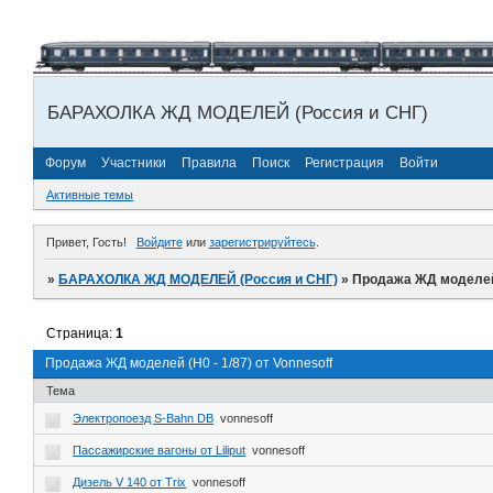
БАРАХОЛКА ЖД МОДЕЛЕЙ (Россия и СНГ)
Форум
Участники
Правила
Поиск
Регистрация
Войти
Активные темы
Привет, Гость!
Войдите
или
зарегистрируйтесь
.
»
БАРАХОЛКА ЖД МОДЕЛЕЙ (Россия и СНГ)
»
Продажа ЖД моделей (
Страница:
1
Продажа ЖД моделей (H0 - 1/87) от Vonnesoff
Тема
Электропоезд S-Bahn DB
vonnesoff
Пассажирские вагоны от Liliput
vonnesoff
Дизель V 140 от Trix
vonnesoff