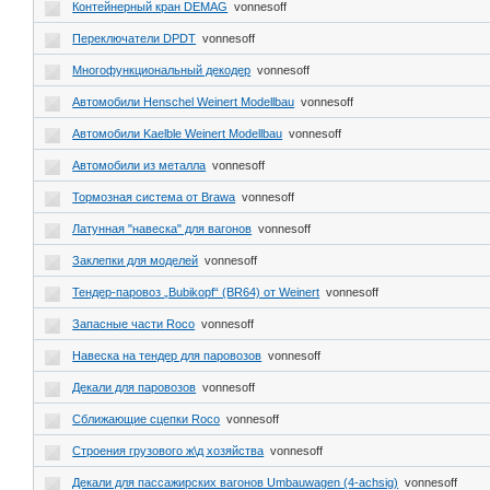
Контейнерный кран DEMAG
vonnesoff
Переключатели DPDT
vonnesoff
Многофункциональный декодер
vonnesoff
Автомобили Henschel Weinert Modellbau
vonnesoff
Автомобили Kaelble Weinert Modellbau
vonnesoff
Автомобили из металла
vonnesoff
Тормозная система от Brawa
vonnesoff
Латунная "навеска" для вагонов
vonnesoff
Заклепки для моделей
vonnesoff
Тендер-паровоз „Bubikopf“ (BR64) от Weinert
vonnesoff
Запасные части Roco
vonnesoff
Навеска на тендер для паровозов
vonnesoff
Декали для паровозов
vonnesoff
Сближающие сцепки Roco
vonnesoff
Строения грузового ж\д хозяйства
vonnesoff
Декали для пассажирских вагонов Umbauwagen (4-achsig)
vonnesoff