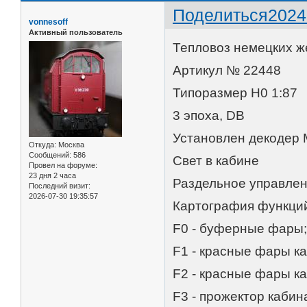
Поделиться
2024
vonnesoff
Активный пользователь
Тепловоз немецких ж
Артикул № 22448
Типоразмер Н0 1:87
3 эпоха, DB
Установлен декодер
Откуда:
Москва
Сообщений:
586
Свет в кабине
Провел на форуме:
23 дня 2 часа
Раздельное управле
Последний визит:
2026-07-30 19:35:57
Картография функци
F0 - буферные фары
F1 - красные фары ка
F2 - красные фары ка
F3 - прожектор кабина