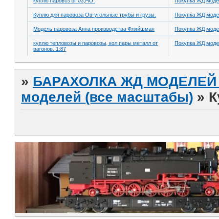
куплю паровоз br 03,НО.
Покупка ЖД моде
Куплю для паровоза Ов-угольные трубы и грузы.
Покупка ЖД моде
Модель паровоза Анна производства Фляйшман
Покупка ЖД моде
куплю тепловозы и паровозы, кол.пары металл от
Покупка ЖД моде
вагонов. 1:87
»
БАРАХОЛКА ЖД МОДЕЛЕЙ (
моделей (все масштабы)
»
К