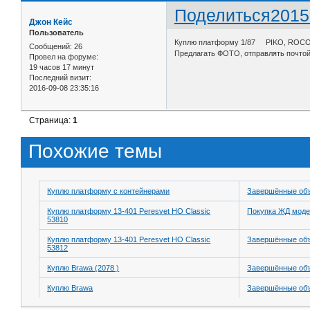
Поделиться
2015
Джон Кейс
Пользователь
Куплю платформу 1/87 PIKO, ROCO, 
Сообщений:
26
Предлагать ФОТО, отправлять почтой
Провел на форуме:
19 часов 17 минут
Последний визит:
2016-09-08 23:35:16
Страница:
1
Похожие темы
Куплю платформу с контейнерами
Завершённые об
Куплю платформу 13-401 Peresvet HO Classic
Покупка ЖД моде
53810
Куплю платформу 13-401 Peresvet HO Classic
Завершённые об
53812
Куплю Brawa (2078 )
Завершённые об
Куплю Brawa
Завершённые об