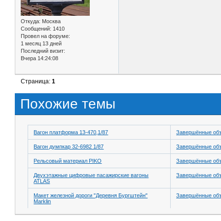
Откуда:
Москва
Сообщений:
1410
Провел на форуме:
1 месяц 13 дней
Последний визит:
Вчера 14:24:08
Страница:
1
Похожие темы
Вагон платформа 13-470,1/87
Завершённые об
Вагон думпкар 32-6982 1/87
Завершённые об
Рельсовый материал PIKO
Завершённые об
Двухэтажные цифровые пасажирские вагоны
Завершённые об
ATLAS
Макет железной дороги "Деревня Бургштейн"
Завершённые об
Marklin