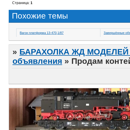
Страница:
1
Похожие темы
Вагон платформа 13-470,1/87
Завершённые об
»
БАРАХОЛКА ЖД МОДЕЛЕЙ (
объявления
»
Продам конте