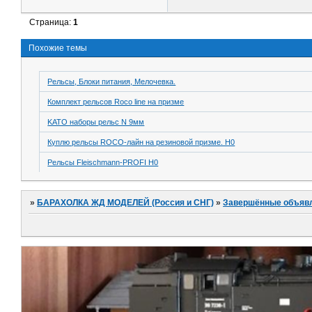
Страница:
1
Похожие темы
Рельсы, Блоки питания, Мелочевка.
Комплект рельсов Roco line на призме
KATO наборы рельс N 9мм
Куплю рельсы ROCO-лайн на резиновой призме. Н0
Рельсы Fleischmann-PROFI H0
»
БАРАХОЛКА ЖД МОДЕЛЕЙ (Россия и СНГ)
»
Завершённые объяв