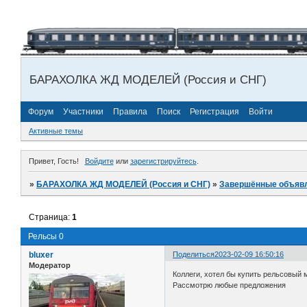
БАРАХОЛКА ЖД МОДЕЛЕЙ (Россия и СНГ)
Форум
Участники
Правила
Поиск
Регистрация
Войти
Активные темы
Привет, Гость!
Войдите
или
зарегистрируйтесь
.
»
БАРАХОЛКА ЖД МОДЕЛЕЙ (Россия и СНГ)
»
Завершённые объяв
Страница:
1
Рельсы 0
bluxer
Поделиться
2023-02-09 16:50:16
Модератор
Коллеги, хотел бы купить рельсовый м
Рассмотрю любые предложения