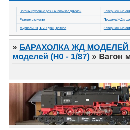
Вагоны грузовые разных производителей
Завершённые об
Разные разности
Продажа ЖД модел
Журналы ЛТ, DVD диск, разное
Завершённые об
»
БАРАХОЛКА ЖД МОДЕЛЕЙ (
моделей (H0 - 1/87)
»
Вагон 