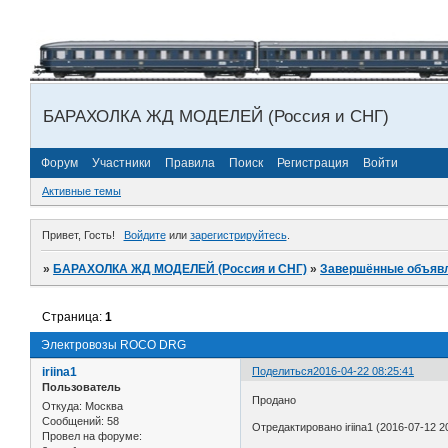
БАРАХОЛКА ЖД МОДЕЛЕЙ (Россия и СНГ)
Форум
Участники
Правила
Поиск
Регистрация
Войти
Активные темы
Привет, Гость!
Войдите
или
зарегистрируйтесь
.
»
БАРАХОЛКА ЖД МОДЕЛЕЙ (Россия и СНГ)
»
Завершённые объяв
Страница:
1
Электровозы ROCO DRG
iriina1
Поделиться
2016-04-22 08:25:41
Пользователь
Продано
Откуда:
Москва
Сообщений:
58
Отредактировано iriina1 (2016-07-12 2
Провел на форуме: