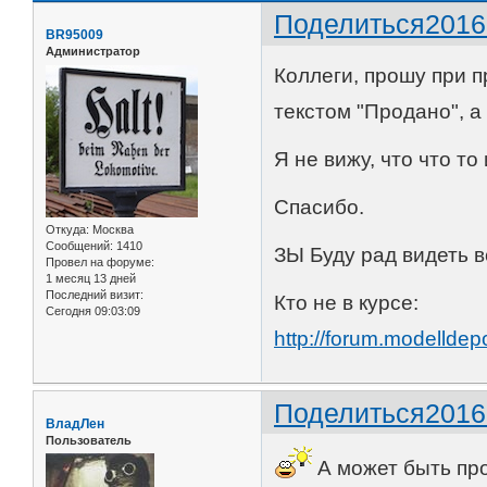
Поделиться
2016
BR95009
Администратор
Коллеги, прошу при 
текстом "Продано", а
Я не вижу, что что т
Спасибо.
Откуда:
Москва
Сообщений:
1410
ЗЫ Буду рад видеть вс
Провел на форуме:
1 месяц 13 дней
Последний визит:
Кто не в курсе:
Сегодня 09:03:09
http://forum.modellde
Поделиться
2016
ВладЛен
Пользователь
А может быть про