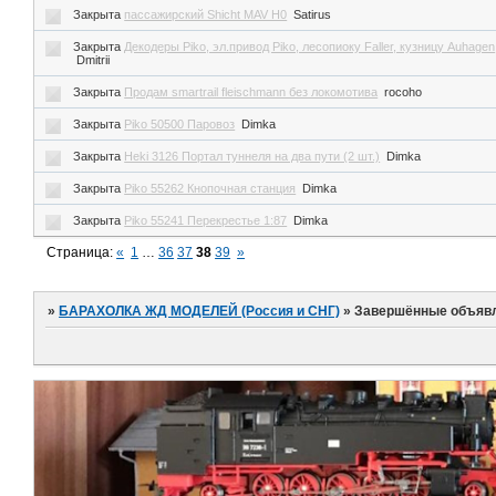
Закрыта
пассажирский Shicht MAV H0
Satirus
Закрыта
Декодеры Piko, эл.привод Piko, лесопиоку Faller, кузницу Auhagen
Dmitrii
Закрыта
Продам smartrail fleischmann без локомотива
rocoho
Закрыта
Piko 50500 Паровоз
Dimka
Закрыта
Heki 3126 Портал туннеля на два пути (2 шт.)
Dimka
Закрыта
Piko 55262 Кнопочная станция
Dimka
Закрыта
Piko 55241 Перекрестье 1:87
Dimka
Страница:
«
1
…
36
37
38
39
»
»
БАРАХОЛКА ЖД МОДЕЛЕЙ (Россия и СНГ)
»
Завершённые объяв