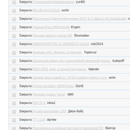
Закрыта
Стрелочный переключатель
yuri60
Закрыта
BN-150 GUTZOLD
serbi
Закрыта
Fleischmann Nahverkehrswagen 8127 K 2. Klasse mit Gepäckabtt
r
Закрыта
Продам Roco H0/Gutzold
Evgen
Закрыта
Продам немного локов НО
Shumadan
Закрыта
MARKSCHEFFEL & LENNARTZ Ов724
nsk2014
Закрыта
Америка. HO. Mehano. Словения.
Teplovoz
Закрыта
Шикарный набор для узкоколейной железной дороги.
kutepoff
Закрыта
PIKO ICE3, реф, 2-осный полувагон.
Valentin
Закрыта
продам бело-синий ric 74710 и цифру-рельсу roco
amin
Закрыта
Куплю тепловоз ЧМЭ3 Roco
Den9
Закрыта
Продам старые "киты"
bl60
Закрыта
ROCO N
iriina1
Закрыта
Куплю платформу 1/87
Джон Кейс
Закрыта
TT 1:120
Артём
Закрыта
Распродажа коллекции вагонов и паровозов НО
Виктор