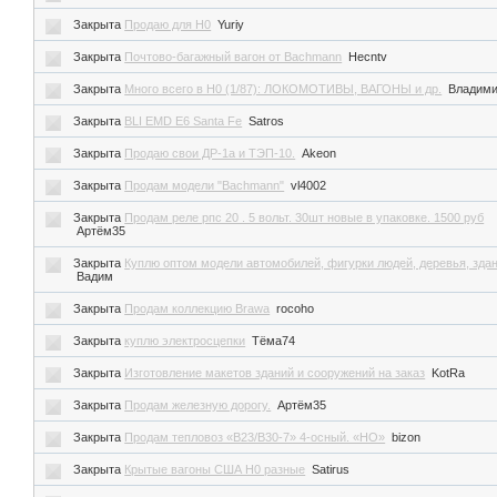
Закрыта
Продаю для H0
Yuriy
Закрыта
Почтово-багажный вагон от Bachmann
Hecntv
Закрыта
Много всего в H0 (1/87): ЛОКОМОТИВЫ, ВАГОНЫ и др.
Владим
Закрыта
BLI EMD E6 Santa Fe
Satros
Закрыта
Продаю свои ДР-1а и ТЭП-10.
Akeon
Закрыта
Продам модели "Bachmann"
vl4002
Закрыта
Продам реле рпс 20 . 5 вольт. 30шт новые в упаковке. 1500 руб
Артём35
Закрыта
Куплю оптом модели автомобилей, фигурки людей, деревья, здан
Вадим
Закрыта
Продам коллекцию Brawa
rocoho
Закрыта
куплю электросцепки
Тёма74
Закрыта
Изготовление макетов зданий и сооружений на заказ
KotRa
Закрыта
Продам железную дорогу.
Артём35
Закрыта
Продам тепловоз «B23/B30-7» 4-осный. «НО»
bizon
Закрыта
Крытые вагоны США H0 разные
Satirus