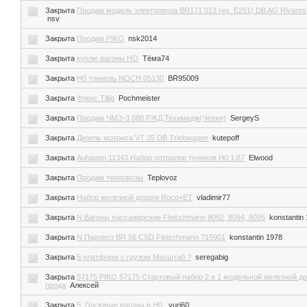
Закрыта
Продам модель электровоза BR171 013 (ex. E251) DB AG Rivaross
nsv
Закрыта
Продам PIKO
nsk2014
Закрыта
куплю вагоны НО
Тёма74
Закрыта
H0 тоннель NOCH 05130
BR95009
Закрыта
Флекс Tillig
Pochmeister
Закрыта
Продам ЧМЭ-3 080 РЖД Техимедж(Чехия)
SergeyS
Закрыта
Дизель мотриса VT 25 DB Triebwagen
kutepoff
Закрыта
Auhagen 11343 Набор потралов туннеля H0 1:87
Elwood
Закрыта
Продам тепловозы
Teplovoz
Закрыта
Набор железной дороги Roco+ET
vladimir77
Закрыта
N Вагоны пассажирские Fleischmann 8092, 8094, 8095
konstantin
Закрыта
N Паровоз BR 56 CSD Fleischmann 715901
konstantin 1978
Закрыта
5 платформ с грузом Масштаб ?
seregabig
Закрыта
57175 PIKO 57175 Стартовый набор 2 в 1 модельной железной до
прода
Алексей
Закрыта
5. Грузовые вагоны в Н0.
yuri60