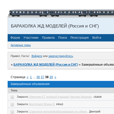
БАРАХОЛКА ЖД МОДЕЛЕЙ (Россия и СНГ)
Форум
Участники
Правила
Поиск
Регистрация
Войти
Активные темы
Привет, Гость!
Войдите
или
зарегистрируйтесь
.
»
БАРАХОЛКА ЖД МОДЕЛЕЙ (Россия и СНГ)
»
Завершённые объяв
Страница:
«
1
…
36
37
38
39
»
Завершённые объявления
Тема
Закрыта
Обменяю ET зелёный плацкарт Москва-Иваново
clubok
Закрыта
fleischmann Brawa N
iriina1
Закрыта
Станочное металобрабатывающее на обмен.
Дмитрий