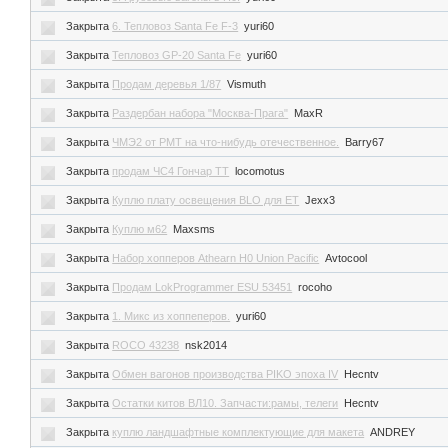
Закрыта
6. Тепловоз Santa Fe F-3
yuri60
Закрыта
Тепловоз GP-20 Santa Fe
yuri60
Закрыта
Продам деревья 1/87
Vismuth
Закрыта
Раздербан набора "Москва-Прага"
MaxR
Закрыта
ЧМЭ2 от PMT на что-нибудь отечественное.
Barry67
Закрыта
продам ЧС4 Гончар ТТ
locomotus
Закрыта
Куплю плату освещения BLO для ЕТ
Jexx3
Закрыта
Куплю м62
Maxsms
Закрыта
Набор хопперов Athearn H0 Union Pacific
Avtocool
Закрыта
Продам LokProgrammer ESU 53451
rocoho
Закрыта
1. Микс из хоппеперов.
yuri60
Закрыта
ROCO 43238
nsk2014
Закрыта
Обмен вагонов производства PIKO эпоха IV
Hecntv
Закрыта
Остатки китов ВЛ10. Запчасти:рамы, телеги
Hecntv
Закрыта
куплю ландшафтные комплектующие для макета
ANDREY