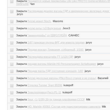
Закрыта
Продаются новые локомотивы Life-Like PROTO General Motors 
SW9/1200
Чип
Закрыта
Распродажа дешево вагоны ГДР и американских железных дорог 
juryo
Закрыта
Куплю макет Noch.
Maxsms
Закрыта
куплю киты тэ3 Волузнеыв
Jexx3
Закрыта
"аммендорфы" от ЕВРОТРЕЙН
CAH4EC
Закрыта
1\87 танковая группа ФРГ для макета продаю
juryo
Закрыта
Продаю вокзал, Германия, собранный, 1/160.
juryo
Закрыта
Распродажа масштаба ТТ 1/120 ГДР
juryo
Закрыта
продам вагоны Märklin H0 Personenwagen Schlafwagen
juryo
Закрыта
Продам вагоы ГДР, состояние хорошее, 1/87
juryo
Закрыта
Куплю двуосные вагоны (Piko,Roco старое и не очень)
Василий
Закрыта
Стрелка Тиллиг Элит 85396
kutepoff
Закрыта
Электропривод Peco PL-11
kutepoff
Закрыта
Spur ~1 (1/35) 20-ти тонная платформа СССР
Mik
Закрыта
HO. Marklin 45093. Состав для транспортировки самолета
Mik