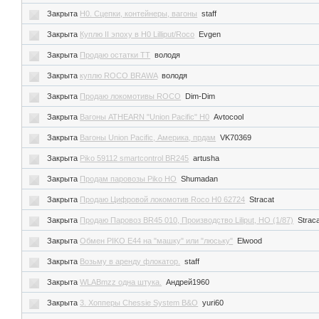
Закрыта
H0. Сцепки, контейнеры, вагоны
staff
Закрыта
Куплю II эпоху в H0 Lilliput/Roco
Evgen
Закрыта
Продаю остатки ТТ
володя
Закрыта
куплю ROCO BRAWA
володя
Закрыта
Продаю локомотивы ROCO
Dim-Dim
Закрыта
Вагоны ATHEARN "Union Pacific" Н0
Avtocool
Закрыта
Вагоны Union Pacific, Америка, прдам
VK70369
Закрыта
Piko 59112 smartcontrol BR245
artusha
Закрыта
Продам паровозы Piko HO
Shumadan
Закрыта
Продаю Цифровой локомотив Roco H0 62724
Stracat
Закрыта
Продаю Паровоз BR45 010, Производство Liliput, HO (1/87)
Strac
Закрыта
Обмен PIKO E44 на "машку" или "люську"
Elwood
Закрыта
Возьму в аренду флокатор.
staff
Закрыта
WLABmzz одна штука.
Андрей1960
Закрыта
3. Хопперы Chessie System B&O
yuri60